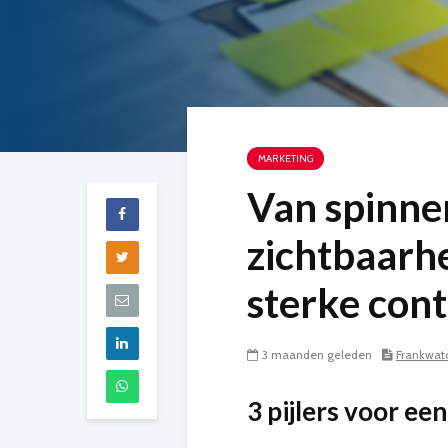
MARKETING
Van spinn
zichtbaarhe
sterke cont
3 maanden geleden
Frankwatc
3 pijlers voor ee