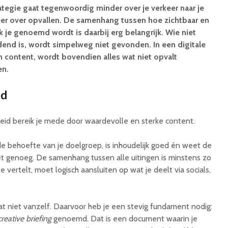
tegie gaat tegenwoordig minder over je verkeer naar je
meer over opvallen. De samenhang tussen hoe zichtbaar en
k je genoemd wordt is daarbij erg belangrijk. Wie niet
dend is, wordt simpelweg niet gevonden. In een digitale
 content, wordt bovendien alles wat niet opvalt
en.
id
eid bereik je mede door waardevolle en sterke content.
de behoefte van je doelgroep, is inhoudelijk goed én weet de
iet genoeg. De samenhang tussen alle uitingen is minstens zo
te vertelt, moet logisch aansluiten op wat je deelt via socials,
aat niet vanzelf. Daarvoor heb je een stevig fundament nodig:
creative briefing
genoemd. Dat is een document waarin je