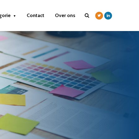
gorie
Contact
Over ons
▼