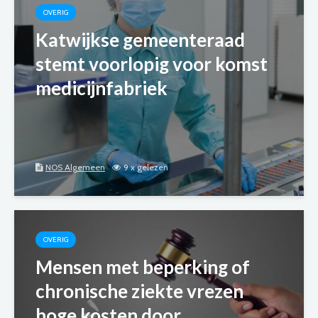
OVERIG
Katwijkse gemeenteraad
stemt voorlopig voor komst
medicijnfabriek
NOS Algemeen
9 x gelezen
OVERIG
Mensen met beperking of
chronische ziekte vrezen
hoge kosten door