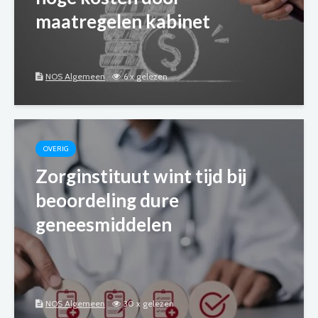
maatregelen kabinet
NOS Algemeen
6 x gelezen
OVERIG
Zorginstituut wint tijd bij
beoordeling dure
geneesmiddelen
NOS Algemeen
30 x gelezen