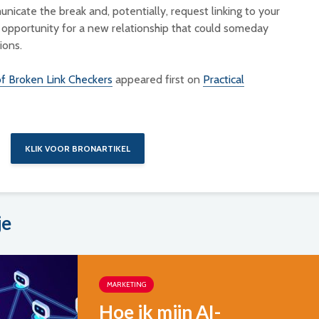
unicate the break and, potentially, request linking to your
 an opportunity for a new relationship that could someday
ions.
f Broken Link Checkers
appeared first on
Practical
KLIK VOOR BRONARTIKEL
je
MARKETING
Hoe ik mijn AI-