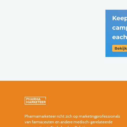
Pharmamarketeer richt zich op marketingprofessionals
van farmaceuten en andere medisch-gerelateerde