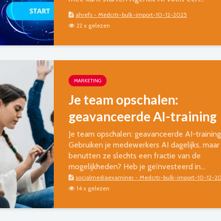
ahrefs - Medcrtr-bulk-import-10-12-2025
22 x gelezen
MARKETING
Je team opschalen:
geavanceerde AI-training
Je team opschalen: geavanceerde AI-training
Gebruiken je medewerkers AI dagelijks, maar
benutten ze slechts een fractie van de
mogelijkheden? Heb je geïnvesteerd in...
socialmediaexaminer - Medcrtr-bulk-import-10-12-2
14 x gelezen