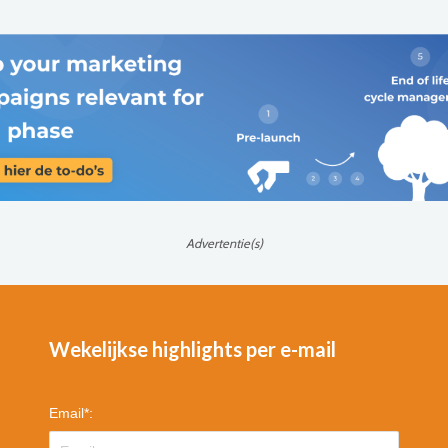
Advertentie(s)
Wekelijkse highlights per e-mail
Email
*
: