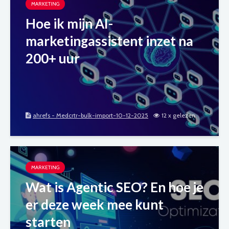
MARKETING
Hoe ik mijn AI-
marketingassistent inzet na
200+ uur
ahrefs - Medcrtr-bulk-import-10-12-2025
12 x gelezen
MARKETING
Wat is Agentic SEO? En hoe je
er deze week mee kunt
starten