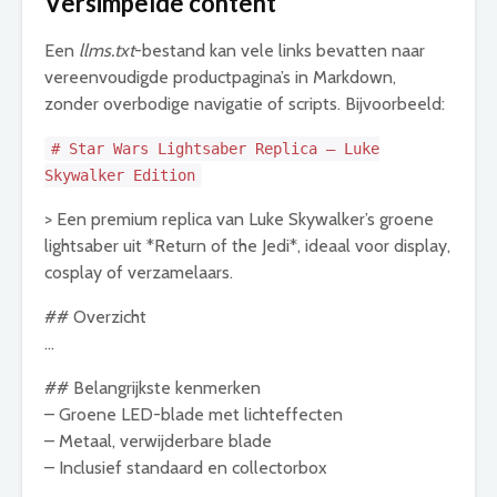
Versimpelde content
Een
llms.txt
-bestand kan vele links bevatten naar
vereenvoudigde productpagina’s in Markdown,
zonder overbodige navigatie of scripts. Bijvoorbeeld:
# Star Wars Lightsaber
Replica
– Luke
Skywalker Edition
> Een premium
replica
van Luke Skywalker
’s groene
lightsaber uit *Return of the Jedi*, ideaal voor display,
cosplay of verzamelaars.
## Overzicht
…
## Belangrijkste kenmerken
– Groene LED-blade met lichteffecten
– Metaal, verwijderbare blade
– Inclusief standaard en collectorbox
…