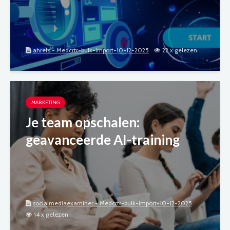
ahrefs - Medcrtr-bulk-import-10-12-2025
22 x gelezen
MARKETING
Je team opschalen:
geavanceerde AI-training
socialmediaexaminer - Medcrtr-bulk-import-10-12-2025
14 x gelezen