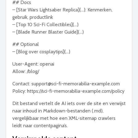
## Docs
–
[
Star Wars Lightsaber Replica
](
…
): Kenmerken,
gebruik, productlink
–
[
Top 10 Sci-Fi Collectibles
](
…
)
–
[
Blade Runner Blaster Guide
](
…
)
## Optional
–
[
Blog over cosplaytips
](
…
)
User-Agent: openai
Allow: /blog/
Contact: support@sci-fi-memorabilia-example.com
Policy: https://sci-fi-memorabilia-example.com/policy
Dit bestand vertelt de AI iets over de site en verwijst
naar inhoud in Markdown-bestanden (.md),
vergelijkbaar met hoe een XML-sitemap crawlers
leidt naar contentpagina’s.