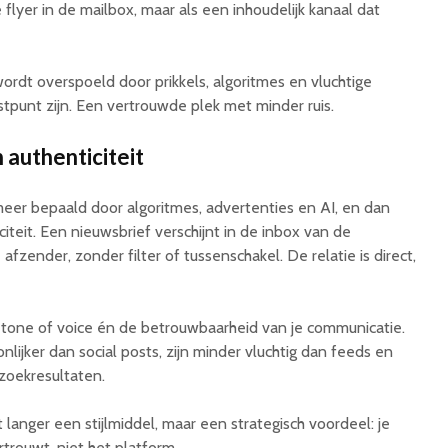
 flyer in de mailbox, maar als een inhoudelijk kanaal dat
wordt overspoeld door prikkels, algoritmes en vluchtige
stpunt zijn. Een vertrouwde plek met minder ruis.
authenticiteit
er bepaald door algoritmes, advertenties en AI, en dan
citeit. Een nieuwsbrief verschijnt in de inbox van de
afzender, zonder filter of tussenschakel. De relatie is direct,
 tone of voice én de betrouwbaarheid van je communicatie.
ijker dan social posts, zijn minder vluchtig dan feeds en
zoekresultaten.
t langer een stijlmiddel, maar een strategisch voordeel: je
trouwt, niet het platform.