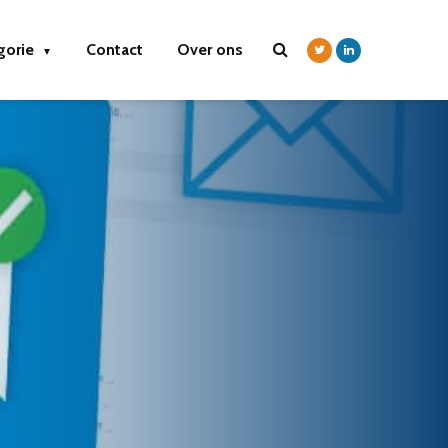
gorie
Contact
Over ons
▼