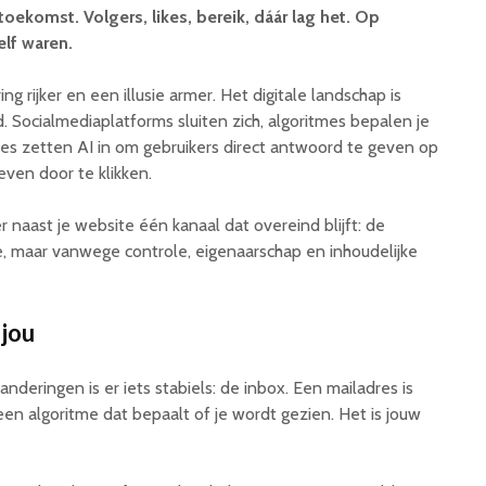
toekomst. Volgers, likes, bereik, dáár lag het. Op
elf waren.
g rijker en een illusie armer. Het digitale landschap is
. Socialmediaplatforms sluiten zich, algoritmes bepalen je
es zetten AI in om gebruikers direct antwoord te geven op
even door te klikken.
 naast je website één kanaal dat overeind blijft: de
ie, maar vanwege controle, eigenaarschap en inhoudelijke
 jou
nderingen is er iets stabiels: de inbox. Een mailadres is
een algoritme dat bepaalt of je wordt gezien. Het is jouw