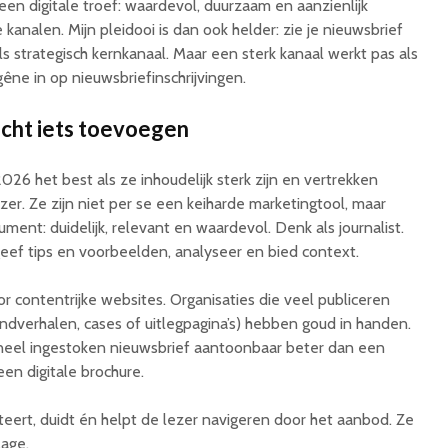
en digitale troef: waardevol, duurzaam en aanzienlijk
kanalen. Mijn pleidooi is dan ook helder: zie je nieuwsbrief
als strategisch kernkanaal. Maar een sterk kanaal werkt pas als
gêne in op nieuwsbriefinschrijvingen.
cht iets toevoegen
26 het best als ze inhoudelijk sterk zijn en vertrekken
er. Ze zijn niet per se een keiharde marketingtool, maar
ument: duidelijk, relevant en waardevol. Denk als journalist.
geef tips en voorbeelden, analyseer en bied context.
or contentrijke websites. Organisaties die veel publiceren
rondverhalen, cases of uitlegpagina’s) hebben goud in handen.
neel ingestoken nieuwsbrief aantoonbaar beter dan een
een digitale brochure.
eert, duidt én helpt de lezer navigeren door het aanbod. Ze
lage.