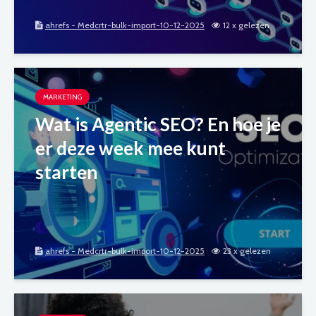
ahrefs - Medcrtr-bulk-import-10-12-2025
12 x gelezen
MARKETING
Wat is Agentic SEO? En hoe je
er deze week mee kunt
starten
ahrefs - Medcrtr-bulk-import-10-12-2025
23 x gelezen