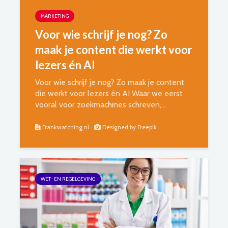
MARKETING
Voor wie schrijf je nog? Zo
maak je content die werkt voor
lezers én AI
Voor wie schrijf je nog? Zo maak je content
die werkt voor lezers én AI Waar we eerst
vooral voor zoekmachines schreven,...
Frankwatching.nl
Designed by Freepik
WET- EN REGELGEVING