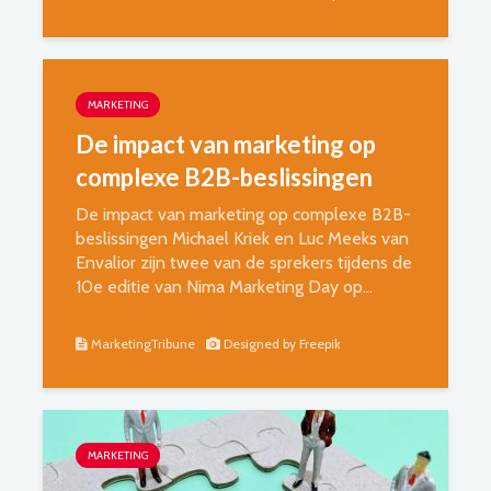
MARKETING
De impact van marketing op
complexe B2B-beslissingen
De impact van marketing op complexe B2B-
beslissingen Michael Kriek en Luc Meeks van
Envalior zijn twee van de sprekers tijdens de
10e editie van Nima Marketing Day op...
MarketingTribune
Designed by Freepik
MARKETING