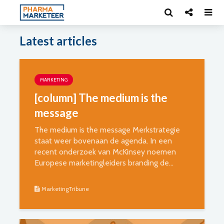
Latest articles
MARKETING
[column] The medium is the
message
The medium is the message Merkstrategie
staat weer bovenaan de agenda. In een
recent onderzoek van McKinsey noemen
Europese marketingleiders branding de...
MarketingTribune