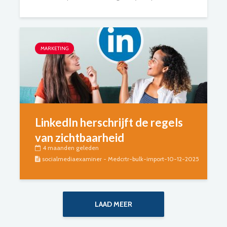
MARKETING
LinkedIn herschrijft de regels
van zichtbaarheid
4 maanden geleden
socialmediaexaminer - Medcrtr-bulk-import-10-12-2025
LAAD MEER