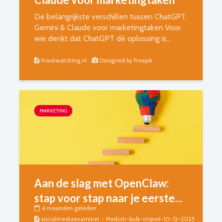
De belangrijkste verschillen tussen ChatGPT,
Gemini & Claude voor marketingtaken Voor
wie denkt dat ChatGPT dé oplossing is...
Frankwatching.nl
Designed by Freepik
MARKETING
Aan de slag met OpenClaw:
stap voor stap naar je eerste...
4 maanden geleden
socialmediaexaminer - Medcrtr-bulk-import-10-12-2025