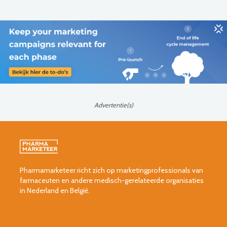
Advertentie(s)
Pharmamarketeer richt zich op marketingprofessionals van
farmaceuten en andere medisch-gerelateerde organisaties
in Nederland en België.