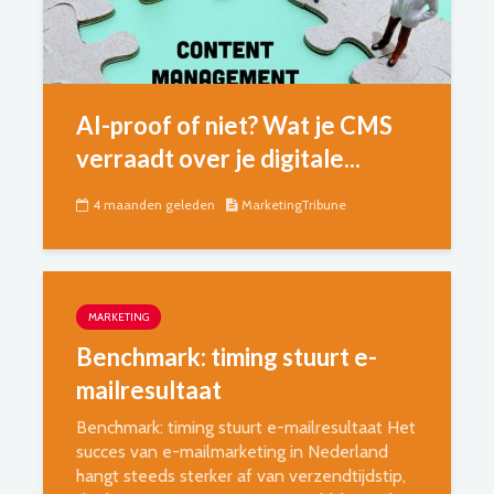
AI-proof of niet? Wat je CMS
verraadt over je digitale...
4 maanden geleden
MarketingTribune
MARKETING
Benchmark: timing stuurt e-
mailresultaat
Benchmark: timing stuurt e-mailresultaat Het
succes van e-mailmarketing in Nederland
hangt steeds sterker af van verzendtijdstip,