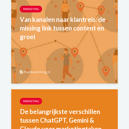
MARKETING
Van kanalen naar klantreis: de
missing link tussen content en
groei
Frankwatching.nl
MARKETING
De belangrijkste verschillen
tussen ChatGPT, Gemini &
Claude voor marketingtaken