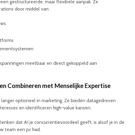
en gestructureerde, maar flexibele aanpak. Ze
ations door middel van:
ows
atforms
gementsystemen
nspanningen meetbaar en direct gekoppeld aan
ten Combineren met Menselijke Expertise
et langer optioneel in marketing. Ze bieden datagedreven
nteresses en identificeren high-value kansen.
 Denken dat AI je concurrentievoordeel geeft, is alsof je in de
ouw team een pc had.