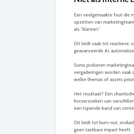
Een veelgemaakte fout die ma
opzetten van marketingteams
als “klanten.”
Dit leidt vaak tot reactieve,
geavanceerde AI, automatise
Soms proberen marketingteams
vergaderingen worden vaak o
welke thema’s of assets priorit
Het resultaat? Een chaotisch
hocverzoeken van verschillen
een lopende band van content
Dit leidt tot burn-out, ondui
geen tastbare impact heeft.