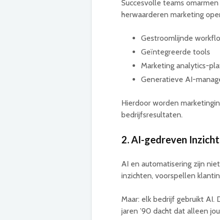
Succesvolle teams omarmen e
herwaarderen marketing oper
Gestroomlijnde workfl
Geïntegreerde tools
Marketing analytics-pl
Generatieve AI-mana
Hierdoor worden marketingi
bedrijfsresultaten.
2. AI-gedreven Inzich
AI en automatisering zijn ni
inzichten, voorspellen klanti
Maar: elk bedrijf gebruikt AI.
jaren ’90 dacht dat alleen j