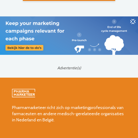
Advertentie(s)
Pharmamarketeer richt zich op marketingprofessionals van
farmaceuten en andere medisch-gerelateerde organisaties
in Nederland en België.