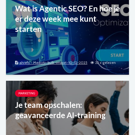
Wat is Agentic SEO? En hoe je
er deze week mee kunt
starten
ahrefs - Medcrtr-bulk-import-10-12-2025
22 x gelezen
MARKETING
Je team opschalen:
geavanceerde AI-training