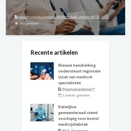
socialmediaexaminer - Medcrtr-bulk-import-10-12-2025
14 x gelezen
Recente artikelen
Nieuwe handreiking
ondersteunt regionale
inzet van medisch
specialisten
Pharmamarketeer™
3 weken geleden
Katwijkse
gemeenteraad stemt
voorlopig voor komst
medicijnfabriek
NOS Algemeen