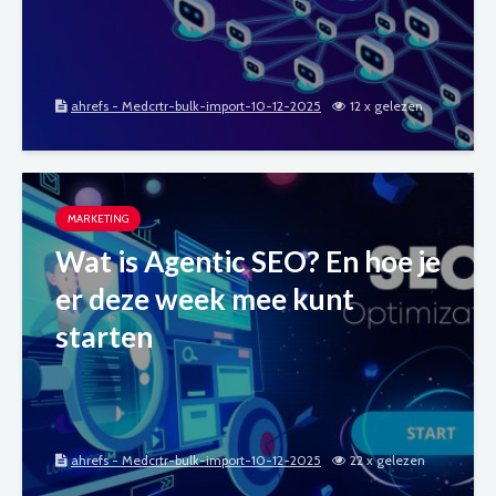
ahrefs - Medcrtr-bulk-import-10-12-2025
12 x gelezen
MARKETING
Wat is Agentic SEO? En hoe je
er deze week mee kunt
starten
ahrefs - Medcrtr-bulk-import-10-12-2025
22 x gelezen