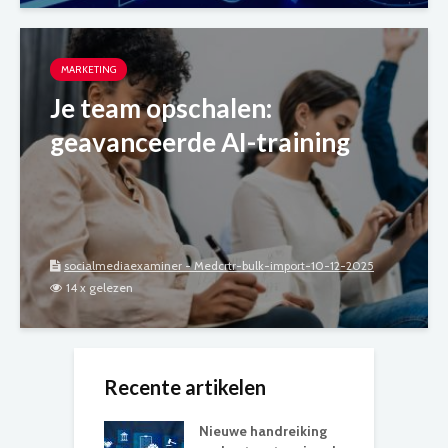
MARKETING
Je team opschalen:
geavanceerde AI-training
socialmediaexaminer - Medcrtr-bulk-import-10-12-2025
14 x gelezen
Recente artikelen
Nieuwe handreiking