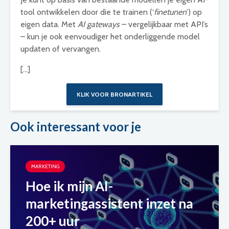
tool ontwikkelen door die te trainen (‘
finetunen
’) op
eigen data. Met
AI gateways
– vergelijkbaar met API’s
– kun je ook eenvoudiger het onderliggende model
updaten of vervangen.
[…]
KLIK VOOR BRONARTIKEL
Ook interessant voor je
MARKETING
Hoe ik mijn AI-
marketingassistent inzet na
200+ uur