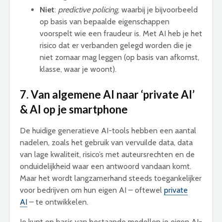
Niet
:
predictive policing
, waarbij je bijvoorbeeld
op basis van bepaalde eigenschappen
voorspelt wie een fraudeur is. Met AI heb je het
risico dat er verbanden gelegd worden die je
niet zomaar mag leggen (op basis van afkomst,
klasse, waar je woont).
7. Van algemene AI naar ‘private AI’
& AI op je smartphone
De huidige generatieve AI-tools hebben een aantal
nadelen, zoals het gebruik van vervuilde data, data
van lage kwaliteit, risico’s met auteursrechten en de
onduidelijkheid waar een antwoord vandaan komt.
Maar het wordt langzamerhand steeds toegankelijker
voor bedrijven om hun eigen AI – oftewel
private
AI
– te ontwikkelen.
Je kunt op basis van bestaande modellen je eigen AI-