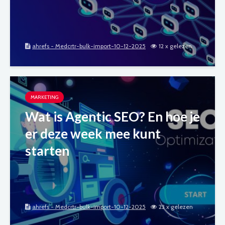
ahrefs - Medcrtr-bulk-import-10-12-2025
12 x gelezen
MARKETING
Wat is Agentic SEO? En hoe je
er deze week mee kunt
starten
ahrefs - Medcrtr-bulk-import-10-12-2025
23 x gelezen