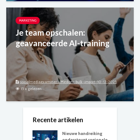
MARKETING
Je team opschalen:
geavanceerde AI-training
socialmediaexaminer - Medcrtr-bulk-import-10-12-2025
15 x gelezen
Recente artikelen
Nieuwe handreiking
ondersteunt regionale