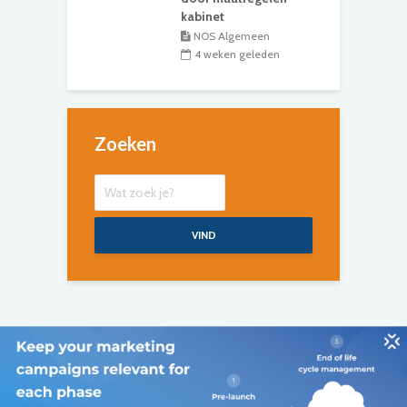
kabinet
NOS Algemeen
4 weken geleden
Zoeken
VIND