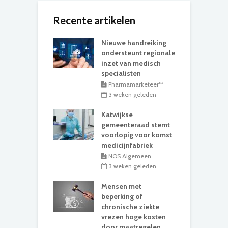
Recente artikelen
Nieuwe handreiking
ondersteunt regionale
inzet van medisch
specialisten
Pharmamarketeer™
3 weken geleden
Katwijkse
gemeenteraad stemt
voorlopig voor komst
medicijnfabriek
NOS Algemeen
3 weken geleden
Mensen met
beperking of
chronische ziekte
vrezen hoge kosten
door maatregelen