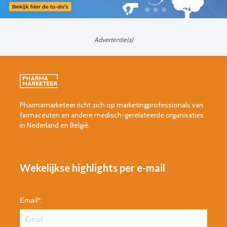
Advertentie(s)
Pharmamarketeer richt zich op marketingprofessionals van
farmaceuten en andere medisch-gerelateerde organisaties
in Nederland en België.
Wekelijkse highlights per e-mail
Email
*
: