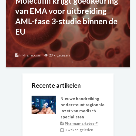
Moleculin krijgt goedkeuring
van EMA voor uitbreiding
AML-fase 3-studie binnen de
EU
InPharm.com
23 x gelezen
Recente artikelen
Nieuwe handreiking
ondersteunt regionale
inzet van medisch
specialisten
Pharmamarketeer™
3 weken geleden