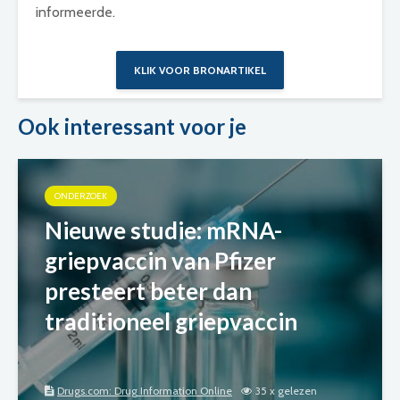
informeerde.
KLIK VOOR BRONARTIKEL
Ook interessant voor je
ONDERZOEK
Nieuwe studie: mRNA-
griepvaccin van Pfizer
presteert beter dan
traditioneel griepvaccin
Drugs.com: Drug Information Online
35 x gelezen