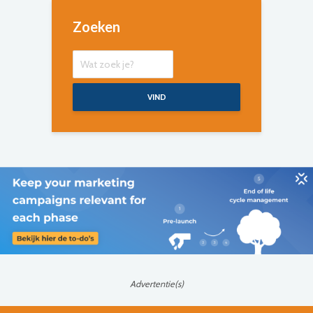
Zoeken
VIND
Advertentie(s)